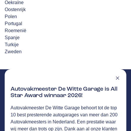
Oekraïne
Oostenrijk
Polen
Portugal
Roemenië
Spanje
Turkije
Zweden
Autovakmeester De Witte Garage is All
Star Award winnaar 2026!
DE WITTE GARAGE
GA NAAR DE HOMEPAGINA
Autovakmeester De Witte Garage behoort tot de top
Route
10 best presterende autogarages van meer dan 200
Industrieweg Oost 4
,
6662 NE
Elst
Autovakmeesters in Nederland. Een prestatie waar
44
klanten waarderen Autovakmeester De Witte
wij meer dan trots op zijn. Dank aan al onze klanten