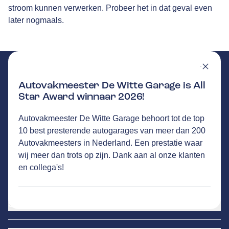
stroom kunnen verwerken. Probeer het in dat geval even
later nogmaals.
Autovakmeester De Witte Garage is All
Star Award winnaar 2026!
DE WITTE GARAGE
Autovakmeester De Witte Garage behoort tot de top
GA NAAR DE HOMEPAGINA
Route
10 best presterende autogarages van meer dan 200
Industrieweg Oost 4
,
6662 NE
Elst
Autovakmeesters in Nederland. Een prestatie waar
44
klanten waarderen Autovakmeester De Witte
wij meer dan trots op zijn. Dank aan al onze klanten
Garage gemiddeld met een 9.7
en collega's!
Service
Airco service