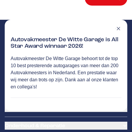
Autovakmeester De Witte Garage is All
Star Award winnaar 2026!
DE WITTE GARAGE
GA NAAR DE HOMEPAGINA
Autovakmeester De Witte Garage behoort tot de top
Route
10 best presterende autogarages van meer dan 200
Industrieweg Oost 4
,
6662 NE
Elst
Autovakmeesters in Nederland. Een prestatie waar
44
klanten waarderen Autovakmeester De Witte
wij meer dan trots op zijn. Dank aan al onze klanten
Garage gemiddeld met een 9.7
en collega's!
Service
Airco service
Onderhoud & Reparatie
Accu vervangen