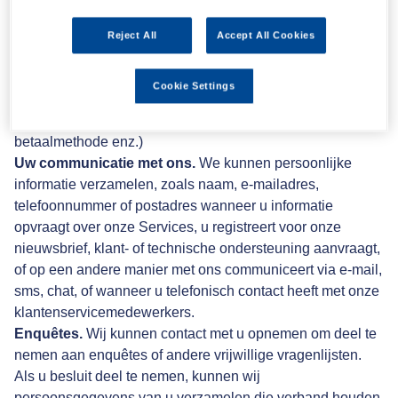
betaalgegevens die via onze Diensten zijn ingevoerd,
maar kunnen bepaalde rekeninggegevens bewaren als u
Reject All
Accept All Cookies
transacties doet via direct banking. Ongeacht de manier
waarop u betaalt, kunnen wij informatie ontvangen over
Cookie Settings
uw aankoop (bijvoorbeeld of u een aankoop hebt gedaan,
hoeveel u hebt uitgegeven en informatie over de
betaalmethode enz.)
Uw communicatie met ons.
We kunnen persoonlijke
informatie verzamelen, zoals naam, e-mailadres,
telefoonnummer of postadres wanneer u informatie
opvraagt over onze Services, u registreert voor onze
nieuwsbrief, klant- of technische ondersteuning aanvraagt,
of op een andere manier met ons communiceert via e-mail,
sms, chat, of wanneer u telefonisch contact heeft met onze
klantenservicemedewerkers.
Enquêtes.
Wij kunnen contact met u opnemen om deel te
nemen aan enquêtes of andere vrijwillige vragenlijsten.
Als u besluit deel te nemen, kunnen wij
persoonsgegevens van u verzamelen die verband houden