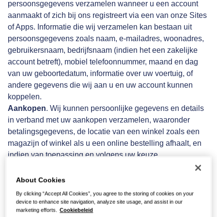
persoonsgegevens verzamelen wanneer u een account
aanmaakt of zich bij ons registreert via een van onze Sites
of Apps. Informatie die wij verzamelen kan bestaan uit
persoonsgegevens zoals naam, e-mailadres, woonadres,
gebruikersnaam, bedrijfsnaam (indien het een zakelijke
account betreft), mobiel telefoonnummer, maand en dag
van uw geboortedatum, informatie over uw voertuig, of
andere gegevens die wij aan u en uw account kunnen
koppelen.
Aankopen
. Wij kunnen persoonlijke gegevens en details
in verband met uw aankopen verzamelen, waaronder
betalingsgegevens, de locatie van een winkel zoals een
magazijn of winkel als u een online bestelling afhaalt, en
indien van toepassing en volgens uw keuze,
lidmaatschapsinformatie van organisaties die u in
aanmerking brengen voor kortingen of andere privileges.
About Cookies
Alle betalingen die via onze Diensten plaatsvinden
By clicking “Accept All Cookies”, you agree to the storing of cookies on your
worden verwerkt door derden die de betalingen
device to enhance site navigation, analyze site usage, and assist in our
marketing efforts.
Cookiebeleid
verwerken. Wij verzamelen of bewaren niet direct