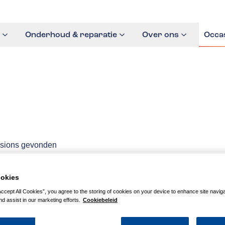
Onderhoud & reparatie
Over ons
Occa
sions gevonden
okies
stra 1.2 Business
Renault Captur 0.9 
 Prijs is rijklaar incl
Intens Camera/PDC/
Accept All Cookies”, you agree to the storing of cookies on your device to enhance site navig
nd assist in our marketing efforts.
Cookiebeleid
garantie
1e eigenaar/Rijklaar i
bovag garantie