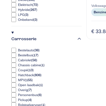
Elektrisch
(
72
)
Volkswag
Hybride
(
267
)
Benzin
LPG
(
3
)
Onbekend
(
3
)
€ 33.
Carrosserie
Bestelauto
(
36
)
Bestelbus
(
17
)
Cabriolet
(
56
)
Chassis cabine
(
1
)
Coupé
(
13
)
Hatchback
(
806
)
MPV
(
155
)
Open laadbak
(
1
)
Overig
(
7
)
Personenbus
(
6
)
Pickup
(
4
)
Rolstoelvervoer
(
1
)