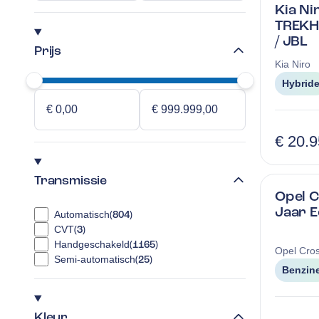
Kia Ni
TREKH
/ JBL
Prijs
Kia
Niro
Hybrid
€ 20.
Transmissie
Opel C
Jaar Ed
Automatisch
(
804
)
CVT
(
3
)
Handgeschakeld
(
1165
)
Opel
Cros
Semi-automatisch
(
25
)
Benzin
Kleur