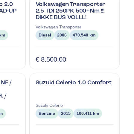
o 2.0
Volkswagen Transporter
EAD-UP
2.5 TDI 250PK 500+Nm !!!
DIKKE BUS VOLLL!
Volkswagen
Transporter
 km
Diesel
2006
470.540 km
€ 8.500,00
INE /
Suzuki Celerio 1.0 Comfort
. /
Suzuki
Celerio
km
Benzine
2015
100.411 km