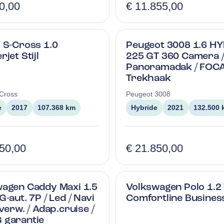
0,00
€ 11.855,00
 S-Cross 1.0
Peugeot 3008 1.6 HY
jet Stijl
225 GT 360 Camera 
Panoramadak / FOCA
Trekhaak
Cross
Peugeot
3008
e
2017
107.368 km
Hybride
2021
132.500
950,00
€ 21.850,00
agen Caddy Maxi 1.5
Volkswagen Polo 1.2 
G-aut. 7P / Led / Navi
Comfortline Busines
lverw. / Adap.cruise /
 garantie