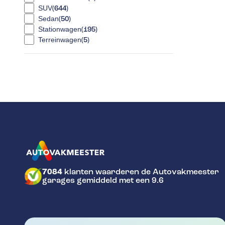
SUV
(
644
)
Sedan
(
50
)
Stationwagen
(
195
)
Terreinwagen
(
5
)
7084
klanten waarderen de Autovakmeester
GA NAAR DE HOMEPAGINA
garages gemiddeld met een 9.6