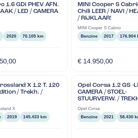
ro 1.6 GDi PHEV AFN.
MINI Cooper S Cabri
AAK / LED / CAMERA
Chili LEER / NAVI / H
/ RIJKLAAR!
MINI
Cooper S Cabrio
e
2020
70.105 km
Benzine
2017
176.904
950,00
€ 14.950,00
rossland X 1.2 T. 120
Opel Corsa 1.2 GS -L
ition / Trekh. /
CAMERA / STOEL-
STUURVERW. / TREKH
sland X
Opel
Corsa
e
2019
145.433 km
Benzine
2021
58.430 