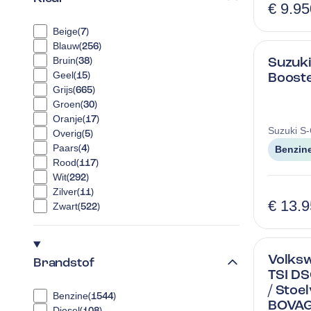
€ 9.95
Beige
(
7
)
Blauw
(
256
)
Suzuki
Bruin
(
38
)
Booster
Geel
(
15
)
Grijs
(
665
)
Groen
(
30
)
Oranje
(
17
)
Suzuki
S-
Overig
(
5
)
Paars
(
4
)
Benzin
Rood
(
117
)
Wit
(
292
)
Zilver
(
11
)
€ 13.
Zwart
(
522
)
Volksw
Brandstof
TSI DS
/ Stoe
Benzine
(
1544
)
BOVAG
Diesel
(
108
)