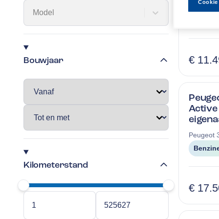
Cookie
Opel
Astr
Model
Benzin
€ 11.
Bouwjaar
Peugeo
Active
eigena
Peugeot
Benzin
Kilometerstand
€ 17.