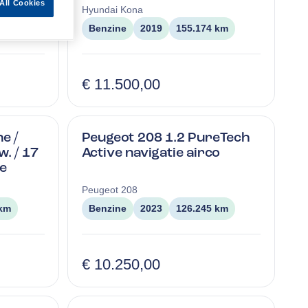
All Cookies
Hyundai
Kona
km
Benzine
2019
155.174 km
€ 11.500,00
e /
Peugeot 208 1.2 PureTech
w. / 17
Active navigatie airco
ie
Peugeot
208
 km
Benzine
2023
126.245 km
€ 10.250,00