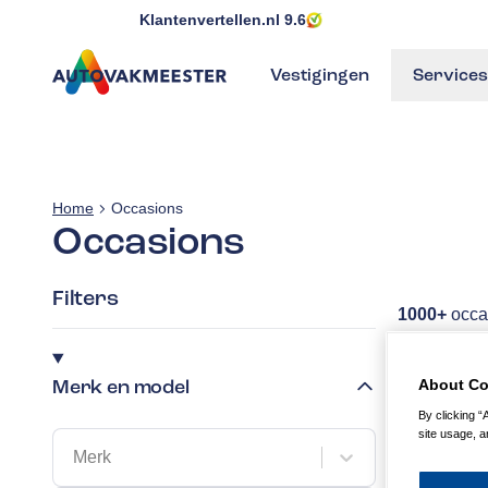
Klantenvertellen.nl
9.6
Vestigingen
Services
GA NAAR DE HOMEPAGINA
Home
Occasions
Occasions
Filters
1000+
occa
Merk en model
About Co
Opel A
Edition
By clicking “
site usage, a
Bovag 
Merk