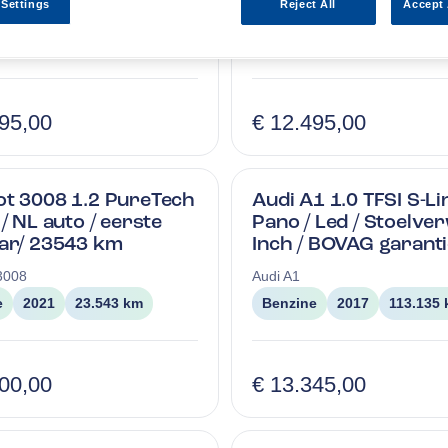
 Settings
Reject All
Accept 
a
Renault
Captur
e
2020
70.068 km
Benzine
2018
54.336 
495,00
€ 12.495,00
t 3008 1.2 PureTech
Audi A1 1.0 TFSI S-Lin
 / NL auto / eerste
Pano / Led / Stoelver
ar/ 23543 km
Inch / BOVAG garant
3008
Audi
A1
e
2021
23.543 km
Benzine
2017
113.135
500,00
€ 13.345,00