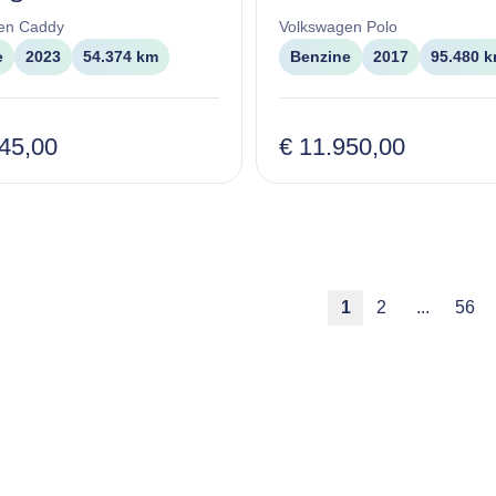
en
Caddy
Volkswagen
Polo
e
2023
54.374 km
Benzine
2017
95.480 
845,00
€ 11.950,00
1
2
...
56