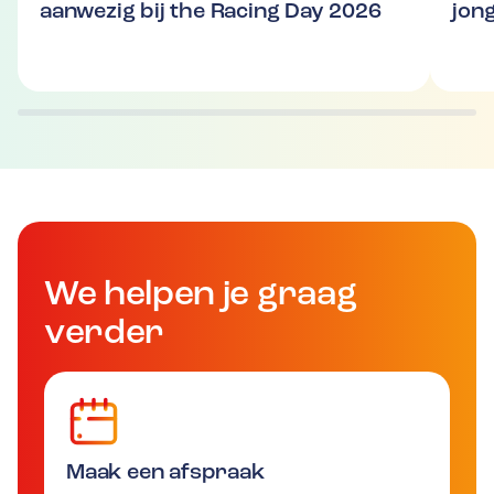
aanwezig bij the Racing Day 2026
jon
We helpen je graag
verder
Maak een afspraak