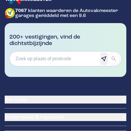
7067
klanten waarderen de Autovakmeester
GA NAAR DE HOMEPAGINA
garages gemiddeld met een 9.6
200+ vestigingen, vind de
dichtstbijzijnde
Services
Banden service
Onderhoud & reparatie
Garantie
Klantenkaart
APK Keuring