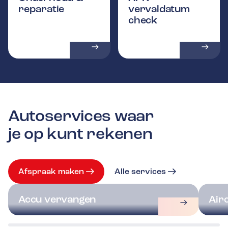
reparatie
vervaldatum
check
Autoservices waar
je op kunt rekenen
Afspraak maken
Alle services
Accu vervangen
Air