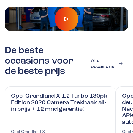
Play
De beste
occasions voor
Alle
occasions
de beste prijs
Opel Grandland X 1.2 Turbo 130pk
Ope
Edition 2020 Camera Trekhaak all-
deu
in prijs + 12 mnd garantie!
Nav
APK 
aut
Opel
Grandland X
Opel