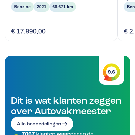
Benzine
2021
68.671 km
Ben
€ 17.990,00
€ 2
9.6
Dit is wat klanten zeggen
over Autovakmeester
Alle beoordelingen
7067
klanten waarderen de