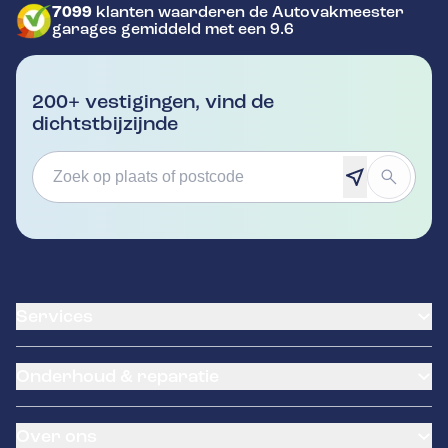
7099
klanten waarderen de Autovakmeester
GA NAAR DE HOMEPAGINA
garages gemiddeld met een 9.6
200+ vestigingen, vind de
dichtstbijzijnde
Services
Banden service
Onderhoud & reparatie
Garantie
Klantenkaart
APK Keuring
Pechhulp
Over ons
Distributieriem vervangen