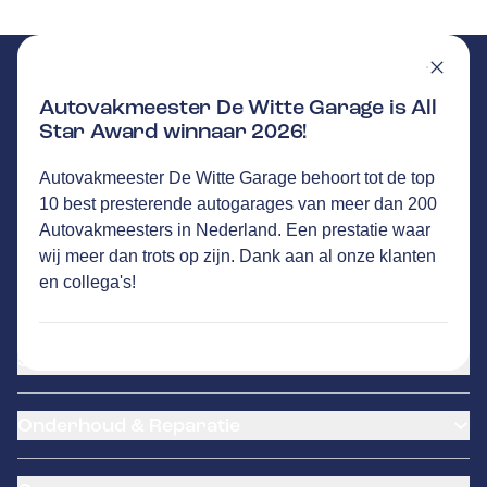
Autovakmeester De Witte Garage is All
Star Award winnaar 2026!
DE WITTE GARAGE
Autovakmeester De Witte Garage behoort tot de top
GA NAAR DE HOMEPAGINA
Route
10 best presterende autogarages van meer dan 200
Industrieweg Oost 4
,
6662 NE
Elst
Autovakmeesters in Nederland. Een prestatie waar
44
klanten waarderen Autovakmeester De Witte
wij meer dan trots op zijn. Dank aan al onze klanten
Garage gemiddeld met een 9.7
en collega's!
Service
Airco service
Onderhoud & Reparatie
Accu vervangen
Banden service
APK
Garantie