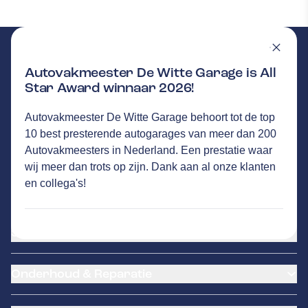
Autovakmeester De Witte Garage is All
Star Award winnaar 2026!
DE WITTE GARAGE
GA NAAR DE HOMEPAGINA
Autovakmeester De Witte Garage behoort tot de top
Route
10 best presterende autogarages van meer dan 200
Industrieweg Oost 4
,
6662 NE
Elst
Autovakmeesters in Nederland. Een prestatie waar
44
klanten waarderen Autovakmeester De Witte
wij meer dan trots op zijn. Dank aan al onze klanten
Garage gemiddeld met een 9.7
en collega's!
Service
Airco service
Onderhoud & Reparatie
Accu vervangen
Banden service
APK