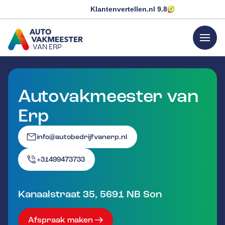
Klantenvertellen.nl
9.8
menu
VAN ERP
GA NAAR DE HOMEPAGINA
Autovakmeester van
Erp
info@autobedrijfvanerp.nl
+31499473733
Kanaalstraat 35
,
5691 NB
Son
Afspraak maken