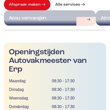
Afspraak maken
Alle services
Accu vervangen
Air
Openingstijden
Autovakmeester van
Erp
Dag
Tijd
Maandag
08:30
-
17:30
Dinsdag
08:30
-
17:30
Woensdag
08:30
-
17:30
Donderdag
08:30
-
17:30