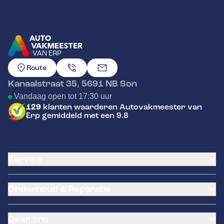
VAN ERP
GA NAAR DE HOMEPAGINA
Route
Kanaalstraat 35
,
5691 NB
Son
Vandaag open tot 17:30 uur
129
klanten waarderen Autovakmeester van
Erp gemiddeld met een 9.8
Service
Airco service
Onderhoud & Reparatie
Accu vervangen
Banden service
APK
Garantie
Over ons
Distributieriem vervangen