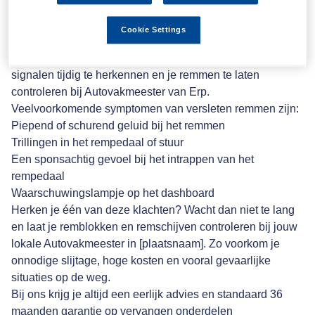
Versleten remmen
Cookie Settings
Versleten remmen zijn gevaarlijk en kunnen de remweg
aanzienlijk verlengen. Het is daarom belangrijk om de
signalen tijdig te herkennen en je remmen te laten
controleren bij Autovakmeester van Erp.
Veelvoorkomende symptomen van versleten remmen zijn:
Piepend of schurend geluid bij het remmen
Trillingen in het rempedaal of stuur
Een sponsachtig gevoel bij het intrappen van het
rempedaal
Waarschuwingslampje op het dashboard
Herken je één van deze klachten? Wacht dan niet te lang
en laat je remblokken en remschijven controleren bij jouw
lokale Autovakmeester in [plaatsnaam]. Zo voorkom je
onnodige slijtage, hoge kosten en vooral gevaarlijke
situaties op de weg.
Bij ons krijg je altijd een eerlijk advies en standaard 36
maanden garantie op vervangen onderdelen