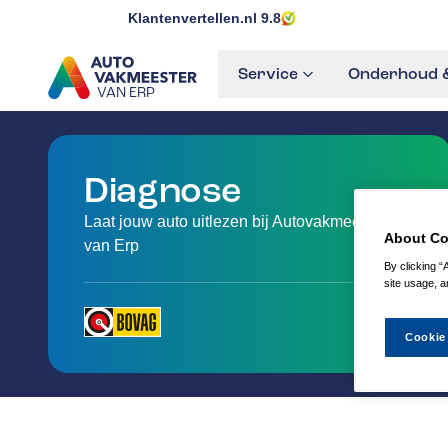
Klantenvertellen.nl
9.8
Service
Onderhoud &
VAN ERP
GA NAAR DE HOMEPAGINA
Diagnose
Laat jouw auto uitlezen bij Autovakmeester
About Co
van Erp
By clicking “
site usage, a
Cookie