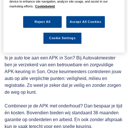
device to enhance site navigation, analyze site usage, and assist in our
APK check
marketing efforts.
Cookiebeleid
Reject All
Accept All Cookies
De verplichte Algemene Periodieke Keuring (APK) is een
uitvoerige test van uw auto op veiligheids- en milieu-eisen.
Eventuele gebreken worden bij deze keuring tijdig
Cookie Settings
geconstateerd om duurdere reparaties en gevaarlijke
situaties te voorkomen.
Is je auto toe aan een APK in Son? Bij Autovakmeester
ben je verzekerd van een betrouwbare en zorgvuldige
APK-keuring in Son. Onze keurmeesters controleren jouw
auto op alle verplichte punten: veiligheid, milieu en
registratie. Zo weet je zeker dat je veilig en zonder zorgen
de weg op kunt.
Combineer je de APK met onderhoud? Dan bespaar je tijd
én kosten. Bovendien bieden wij standaard 36 maanden
garantie op onderdelen en arbeid. En ook zonder afspraak
kun je vaak terecht voor een snelle keuring.