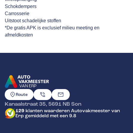
Schokdempers
Carrosserie
Uitstoot schadelijke stoffen
*De gratis APK is exclusief milieu meeting en
afmeldkosten
VAN ERP
GA NAAR DE HOMEPAGINA
Route
Kanaalstraat 35
,
5691 NB
Son
129
klanten waarderen Autovakmeester van
Erp gemiddeld met een 9.8