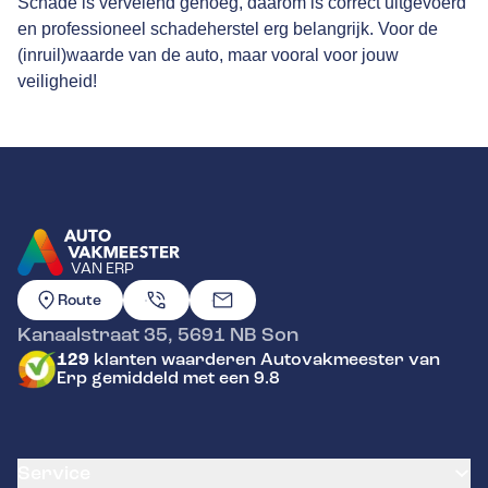
Schade is vervelend genoeg, daarom is correct uitgevoerd
en professioneel schadeherstel erg belangrijk. Voor de
(inruil)waarde van de auto, maar vooral voor jouw
veiligheid!
VAN ERP
GA NAAR DE HOMEPAGINA
Route
Kanaalstraat 35
,
5691 NB
Son
129
klanten waarderen Autovakmeester van
Erp gemiddeld met een 9.8
Service