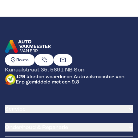
VAN ERP
GA NAAR DE HOMEPAGINA
Route
Kanaalstraat 35
,
5691 NB
Son
129
klanten waarderen Autovakmeester van
Erp gemiddeld met een 9.8
Service
Airco service
Onderhoud & Reparatie
Accu vervangen
Banden service