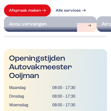
Afspraak maken
Alle services
Accu vervangen
Air
Openingstijden
Autovakmeester
Ooijman
Dag
Tijd
Maandag
08:00
-
17:30
Dinsdag
08:00
-
17:30
Woensdag
08:00
-
17:30