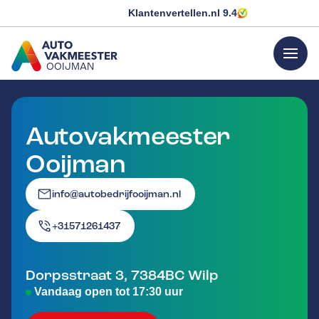
Klantenvertellen.nl
9.4
menu
OOIJMAN
GA NAAR DE HOMEPAGINA
Autovakmeester
Ooijman
info@autobedrijfooijman.nl
+31571261437
Dorpsstraat 3
,
7384BC
Wilp
Vandaag open tot 17:30 uur