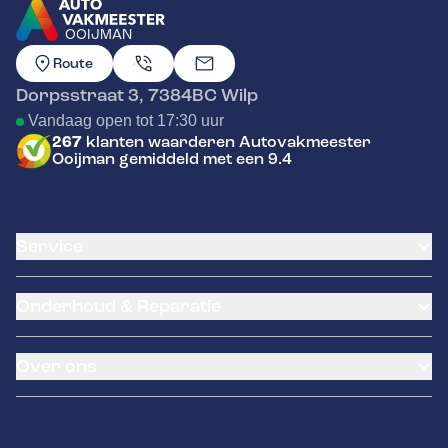
OOIJMAN
GA NAAR DE HOMEPAGINA
Route
Dorpsstraat 3
,
7384BC
Wilp
Vandaag open tot 17:30 uur
267
klanten waarderen Autovakmeester
Ooijman gemiddeld met een 9.4
Service
Airco service
Onderhoud & Reparatie
Accu vervangen
Banden service
APK
Garantie
Over ons
Distributieriem vervangen
Pechhulp
Schade en reparatie
Remmen
Over ons
Grote beurt
Hella Service Partner
Contact
Kleine beurt