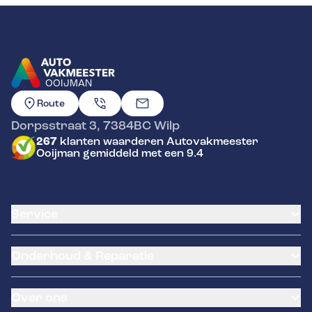
OOIJMAN
GA NAAR DE HOMEPAGINA
Route
Dorpsstraat 3
,
7384BC
Wilp
267
klanten waarderen Autovakmeester
Ooijman gemiddeld met een 9.4
Service
Airco service
Onderhoud & Reparatie
Accu vervangen
Banden service
APK
Garantie
Over ons
Distributieriem vervangen
Pechhulp