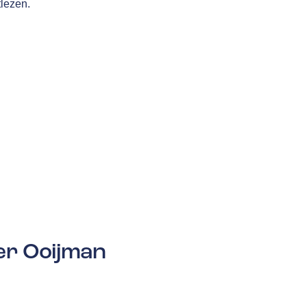
lezen.
er Ooijman