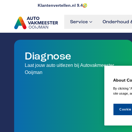
Klantenvertellen.nl
9.4
Service
Onderhoud &
OOIJMAN
GA NAAR DE HOMEPAGINA
Diagnose
Laat jouw auto uitlezen bij Autovakmeester
Ooijman
About Co
By clicking “
site usage, a
Cookie