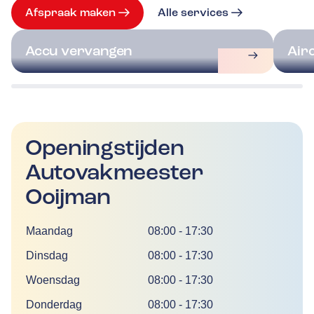
Afspraak maken
Alle services
Accu vervangen
Air
Openingstijden
Autovakmeester
Ooijman
Dag
Tijd
Maandag
08:00
-
17:30
Dinsdag
08:00
-
17:30
Woensdag
08:00
-
17:30
Donderdag
08:00
-
17:30