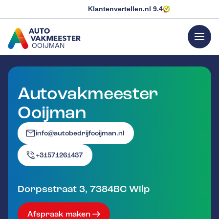
Klantenvertellen.nl
9.4
menu
OOIJMAN
GA NAAR DE HOMEPAGINA
Autovakmeester
Ooijman
info@autobedrijfooijman.nl
+31571261437
Dorpsstraat 3
,
7384BC
Wilp
Afspraak maken