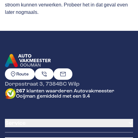
stroom kunnen verwerken. Probeer het in dat geval even
later nogmaals.
OOIJMAN
GA NAAR DE HOMEPAGINA
Route
Dorpsstraat 3
,
7384BC
Wilp
267
klanten waarderen Autovakmeester
Ooijman gemiddeld met een 9.4
Service
Airco service