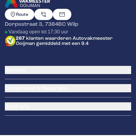
OOIJMAN
GA NAAR DE HOMEPAGINA
Route
Dorpsstraat 3
,
7384BC
Wilp
Vandaag open tot 17:30 uur
267
klanten waarderen Autovakmeester
Ooijman gemiddeld met een 9.4
Service
Airco service
Onderhoud & Reparatie
Accu vervangen
Banden service
APK
Garantie
Over ons
Distributieriem vervangen
Pechhulp
Schade en reparatie
Remmen
Over ons
Grote beurt
Hella Service Partner
Contact
Kleine beurt