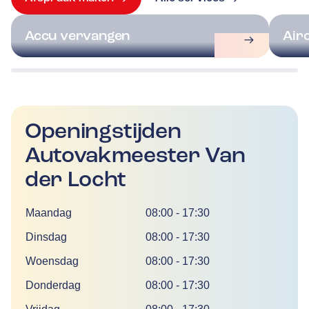
Accu vervangen
Air
Openingstijden
Autovakmeester Van
der Locht
Dag
Tijd
Maandag
08:00
-
17:30
Dinsdag
08:00
-
17:30
Woensdag
08:00
-
17:30
Donderdag
08:00
-
17:30