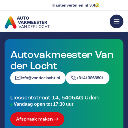
Klantenvertellen.nl
9.4
menu
VAN DER LOCHT
GA NAAR DE HOMEPAGINA
Autovakmeester Van
der Locht
info@vanderlocht.nl
+31413263801
Liessentstraat 14
,
5405AG
Uden
Vandaag open tot 17:30 uur
Afspraak maken