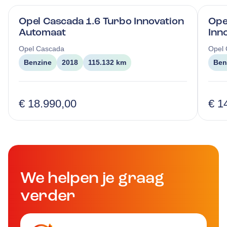
Opel Cascada 1.6 Turbo Innovation
Ope
Automaat
Inn
Opel
Cascada
Opel
Benzine
2018
115.132 km
Ben
€ 18.990,00
€ 1
We helpen je graag
verder