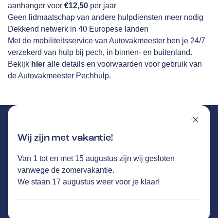
aanhanger voor
€12,50
per jaar
Geen lidmaatschap van andere hulpdiensten meer nodig
Dekkend netwerk in 40 Europese landen
Met de mobiliteitsservice van Autovakmeester ben je 24/7
verzekerd van hulp bij pech, in binnen- en buitenland.
Bekijk
hier
alle details en voorwaarden voor gebruik van
de Autovakmeester Pechhulp.
Wij zijn met vakantie!
Van 1 tot en met 15 augustus zijn wij gesloten
VAN DER LOCHT
GA NAAR DE HOMEPAGINA
vanwege de zomervakantie.
Route
We staan 17 augustus weer voor je klaar!
Liessentstraat 14
,
5405AG
Uden
773
klanten waarderen Autovakmeester Van
der Locht gemiddeld met een 9.4