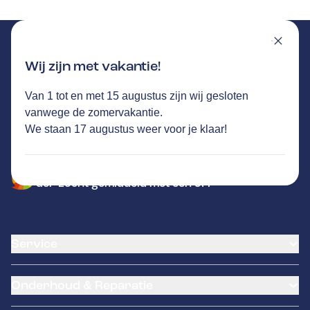
Wij zijn met vakantie!
Van 1 tot en met 15 augustus zijn wij gesloten
VAN DER LOCHT
GA NAAR DE HOMEPAGINA
vanwege de zomervakantie.
Route
We staan 17 augustus weer voor je klaar!
Liessentstraat 14
,
5405AG
Uden
Vandaag open tot 17:30 uur
773
klanten waarderen Autovakmeester Van
der Locht gemiddeld met een 9.4
Service
Airco service
Onderhoud & Reparatie
Accu vervangen
Banden service