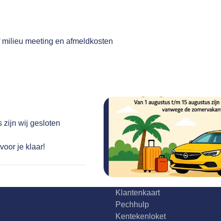
n
f milieu meeting en afmeldkosten
 zijn wij gesloten
Service
.
Airco service
oor je klaar!
Accu vervangen
Banden service
Garantie
Klantenkaart
Pechhulp
Kentekenloket