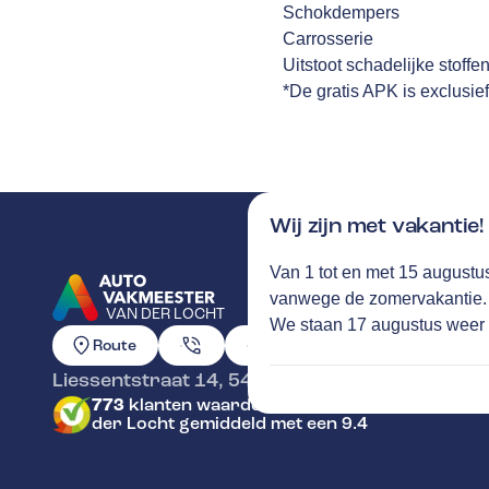
Schokdempers
Carrosserie
Uitstoot schadelijke stoffe
*De gratis APK is exclusie
Wij zijn met vakantie!
Van 1 tot en met 15 augustus
vanwege de zomervakantie
VAN DER LOCHT
We staan 17 augustus weer v
GA NAAR DE HOMEPAGINA
Route
Liessentstraat 14
,
5405AG
Uden
773
klanten waarderen Autovakmeester Van
der Locht gemiddeld met een 9.4