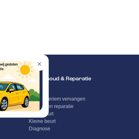
Onderhoud & Reparatie
APK
Distributieriem vervangen
Schade en reparatie
Grote beurt
Kleine beurt
Diagnose