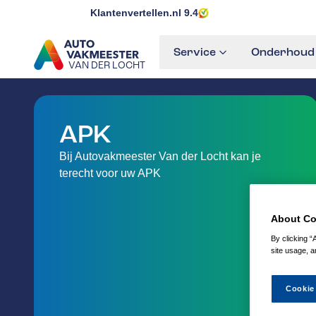
Klantenvertellen.nl
9.4
Service
Onderhoud 
VAN DER LOCHT
GA NAAR DE HOMEPAGINA
APK
Bij Autovakmeester Van der Locht kan je
terecht voor uw APK
About Co
By clicking “
site usage, a
Cookie