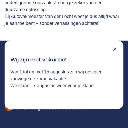
onderliggende oorzaak. Zo ben je zeker van een
duurzame oplossing.
Bij Autovakmeester Van der Locht weet je dus altijd waar
je aan toe bent – zonder verrassingen achteraf.
Wij zijn met vakantie!
Van 1 tot en met 15 augustus zijn wij gesloten
VAN DER LOCHT
GA NAAR DE HOMEPAGINA
vanwege de zomervakantie.
Route
We staan 17 augustus weer voor je klaar!
Liessentstraat 14
,
5405AG
Uden
Vandaag open tot 17:30 uur
773
klanten waarderen Autovakmeester Van
der Locht gemiddeld met een 9.4