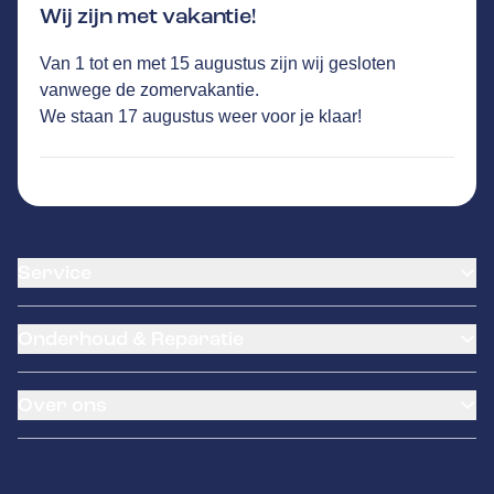
Wij zijn met vakantie!
Van 1 tot en met 15 augustus zijn wij gesloten
VAN DER LOCHT
GA NAAR DE HOMEPAGINA
vanwege de zomervakantie.
Route
We staan 17 augustus weer voor je klaar!
Liessentstraat 14
,
5405AG
Uden
773
klanten waarderen Autovakmeester Van
der Locht gemiddeld met een 9.4
Service
Airco service
Onderhoud & Reparatie
Accu vervangen
Banden service
APK
Garantie
Over ons
Distributieriem vervangen
Klantenkaart
Schade en reparatie
Pechhulp
Occasions
Grote beurt
Kentekenloket
Over ons
Kleine beurt