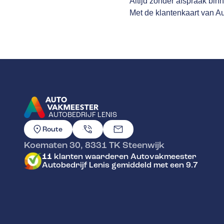
Altijd zonder afspraak bin
Met de klantenkaart van Aut
AUTOBEDRIJF LENIS
GA NAAR DE HOMEPAGINA
Route
Koematen 30
,
8331 TK
Steenwijk
11
klanten waarderen Autovakmeester
Autobedrijf Lenis gemiddeld met een 9.7