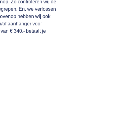
nop. Zo controleren wij de
begrepen. En, we verlossen
rbovenop hebben wij ook
n/of aanhanger voor
 van € 340,- betaalt je