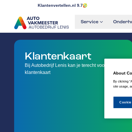
Klantenvertellen.nl
9.7
Service
Onderho
AUTOBEDRIJF LENIS
GA NAAR DE HOMEPAGINA
Klantenkaart
Bij Autobedrijf Lenis kan je terecht voor uw
klantenkaart
About Co
By clicking “
site usage, a
Cookie