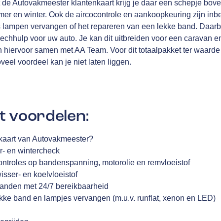
 de Autovakmeester klantenkaart krijg je daar een schepje bove
omer en winter. Ook de aircocontrole en aankoopkeuring zijn in
als lampen vervangen of het repareren van een lekke band. Daa
chhulp voor uw auto. Je kan dit uitbreiden voor een caravan e
en hiervoor samen met
AA Team
. Voor dit totaalpakket ter waarde
oveel voordeel kan je niet laten liggen.
t voordelen:
enkaart van Autovakmeester?
r- en wintercheck
controles op bandenspanning, motorolie en remvloeistof
wisser- en koelvloeistof
landen met 24/7 bereikbaarheid
ekke band en lampjes vervangen (m.u.v. runflat, xenon en LED)