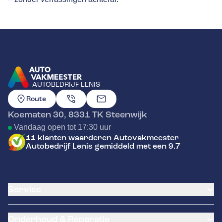
AUTOBEDRIJF LENIS
GA NAAR DE HOMEPAGINA
Route
Koematen 30
,
8331 TK
Steenwijk
Vandaag open tot 17:30 uur
11
klanten waarderen Autovakmeester
Autobedrijf Lenis gemiddeld met een 9.7
Service
Airco service
Onderhoud & Reparatie
Accu vervangen