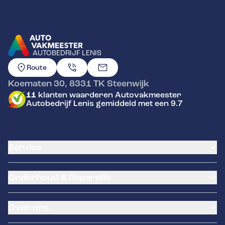
AUTOBEDRIJF LENIS
GA NAAR DE HOMEPAGINA
Route
Koematen 30
,
8331 TK
Steenwijk
11
klanten waarderen Autovakmeester
Autobedrijf Lenis gemiddeld met een 9.7
Service
Airco service
Onderhoud & Reparatie
Accu vervangen
Banden service
APK
Garantie
Over ons
Distributieriem vervangen
Klantenkaart
Schade en reparatie