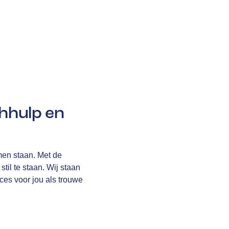
hhulp en
omen staan. Met de
til te staan. Wij staan
ices voor jou als trouwe