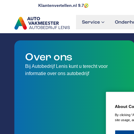
Klantenvertellen.nl
9.7
Service
Onderho
AUTOBEDRIJF LENIS
GA NAAR DE HOMEPAGINA
Over ons
Bij Autobedrijf Lenis kunt u terecht voor
informatie over ons autobedrijf
About Co
By clicking “
site usage, a