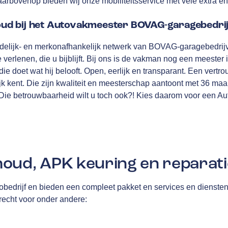
 Daarbovenop bieden wij onze mobiliteitsservice met vele extra en
d bij het Autovakmeester BOVAG-garagebedrij
delijk- en merkonafhankelijk netwerk van
BOVAG
-garagebedrij
e verlenen, die u bijblijft. Bij ons is de vakman nog een meester 
ie doet wat hij belooft. Open, eerlijk en transparant. Een vertro
jk kent. Die zijn kwaliteit en meesterschap aantoont met
36 maa
Die betrouwbaarheid wilt u toch ook?! Kies daarom voor een Au
oud, APK keuring en reparati
tobedrijf en bieden een compleet pakket en services en dienste
terecht voor onder andere: