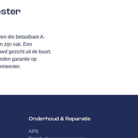
ester
ven die betaalbare A-
in zijn vak. Een
uwd gezicht uit de buurt,
nden garantie
op
akmeester.
Onderhoud & Reparatie
APK