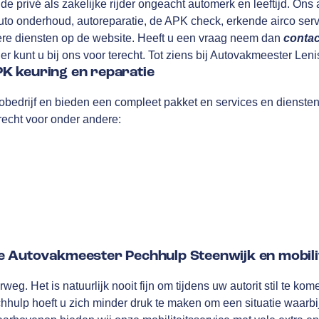
de privé als zakelijke rijder ongeacht automerk en leeftijd. Ons a
 auto onderhoud, autoreparatie, de APK check, erkende airco se
ere diensten op de website. Heeft u een vraag neem dan
contac
r kunt u bij ons voor terecht. Tot ziens bij Autovakmeester Leni
K keuring en reparatie
tobedrijf en bieden een compleet pakket en services en dienste
terecht voor onder andere:
e Autovakmeester Pechhulp Steenwijk en mobili
weg. Het is natuurlijk nooit fijn om tijdens uw autorit stil te ko
ulp hoeft u zich minder druk te maken om een situatie waarbij u