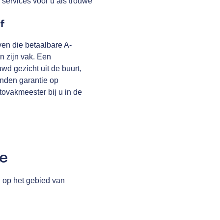
 services voor u als trouwe
f
ven die betaalbare A-
in zijn vak. Een
uwd gezicht uit de buurt,
nden garantie
op
tovakmeester bij u in de
e
n op het gebied van