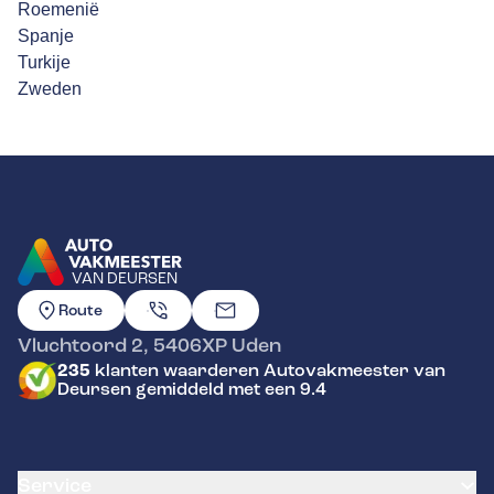
Roemenië
Spanje
Turkije
Zweden
VAN DEURSEN
GA NAAR DE HOMEPAGINA
Route
Vluchtoord 2
,
5406XP
Uden
235
klanten waarderen Autovakmeester van
Deursen gemiddeld met een 9.4
Service