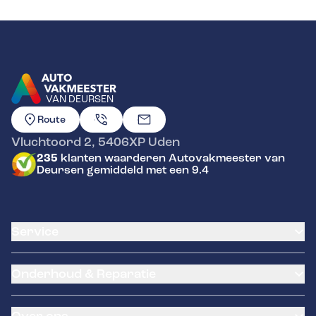
VAN DEURSEN
GA NAAR DE HOMEPAGINA
Route
Vluchtoord 2
,
5406XP
Uden
235
klanten waarderen Autovakmeester van
Deursen gemiddeld met een 9.4
Service
Airco service
Onderhoud & Reparatie
Accu vervangen
Banden service
APK
Garantie