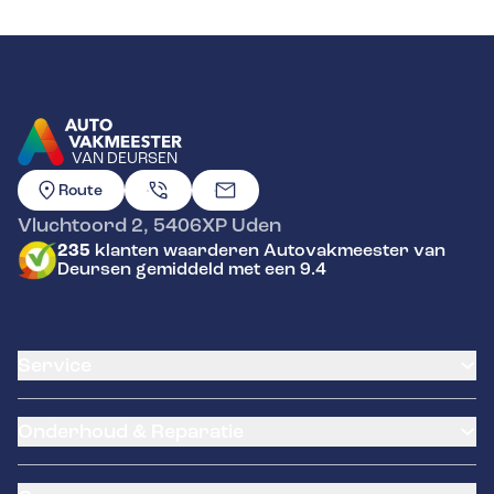
VAN DEURSEN
GA NAAR DE HOMEPAGINA
Route
Vluchtoord 2
,
5406XP
Uden
235
klanten waarderen Autovakmeester van
Deursen gemiddeld met een 9.4
Service
Airco service
Onderhoud & Reparatie
Accu vervangen
Banden service
APK
Garantie