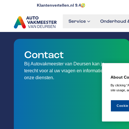
Klantenvertellen.nl
9.4
Service
Onderhoud &
VAN DEURSEN
GA NAAR DE HOMEPAGINA
Contact
Bij Autovakmeester van Deursen kan je
terecht voor al uw vragen en informatie over
About Co
onze diensten.
By clicking “
site usage, a
Cookie