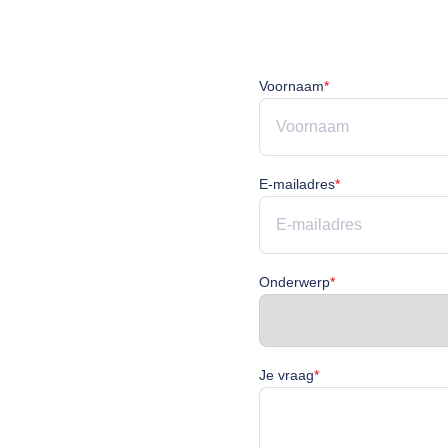
Voornaam is verpli
Voornaam
*
E-mailadres is ve
E-mailadres
*
Onderwerp is verp
Onderwerp
*
Je vraag is verplicht
Je vraag
*