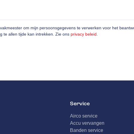
ovakmeester om mijn persoonsgegevens te verwerken voor het beantwo
g te allen tijde kan intrekken. Zie ons
privacy beleid
.
Service
Airco service
Accu vervangen
Banden service