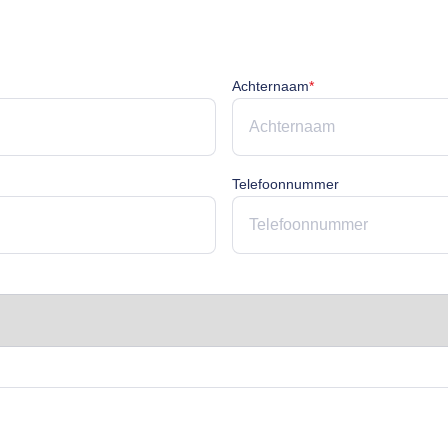
cht
Achternaam is verpli
Achternaam
*
rplicht
Telefoonnummer
licht