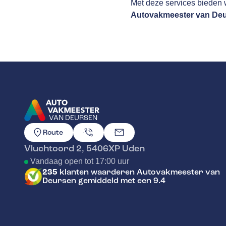
Met deze services bieden w
Autovakmeester van De
VAN DEURSEN
GA NAAR DE HOMEPAGINA
Route
Vluchtoord 2
,
5406XP
Uden
Vandaag open tot 17:00 uur
235
klanten waarderen Autovakmeester van
Deursen gemiddeld met een 9.4