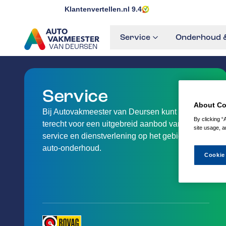
Klantenvertellen.nl
9.4
Service
Onderhoud &
VAN DEURSEN
GA NAAR DE HOMEPAGINA
Service
About Co
Bij Autovakmeester van Deursen kunt u
By clicking “
terecht voor een uitgebreid aanbod van
site usage, a
service en dienstverlening op het gebied van
auto-onderhoud.
Cookie