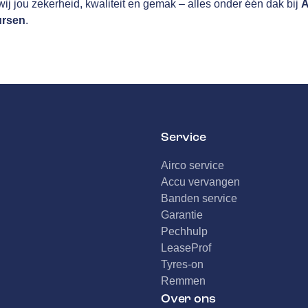
ij jou zekerheid, kwaliteit en gemak – alles onder één dak bij
A
ursen
.
Service
Airco service
Accu vervangen
Banden service
Garantie
Pechhulp
LeaseProf
Tyres-on
Remmen
Over ons