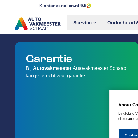
Klantenvertellen.nl
9.5
Service
Onderhoud &
SCHAAP
GA NAAR DE HOMEPAGINA
Garantie
Bij
Autovakmeester
Autovakmeester Schaap
kan je terecht voor garantie
About Co
By clicking “
site usage, a
Cookie