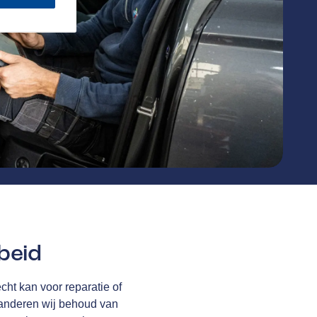
beid
cht kan voor reparatie of
anderen wij behoud van