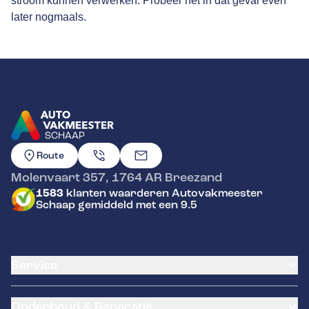
stroom kunnen verwerken. Probeer het in dat geval even
later nogmaals.
SCHAAP
GA NAAR DE HOMEPAGINA
Route
Molenvaart 357
,
1764 AR
Breezand
1583
klanten waarderen Autovakmeester
Schaap gemiddeld met een 9.5
Service
Airco service
Onderhoud & Reparatie