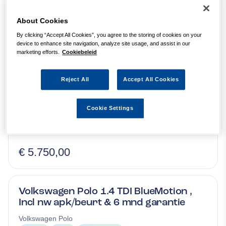
About Cookies
37
occasions
By clicking “Accept All Cookies”, you agree to the storing of cookies on your
gevonden
device to enhance site navigation, analyze site usage, and assist in our
marketing efforts.
Cookiebeleid
Hyundai ix20 1.6i i-Vision , trekh , Incl
nw apk/beurt & 6 mnd garantie
Reject All
Accept All Cookies
Hyundai
ix20
Cookie Settings
Benzine
2011
172.670 km
€ 5.750,00
Volkswagen Polo 1.4 TDI BlueMotion ,
Incl nw apk/beurt & 6 mnd garantie
Volkswagen
Polo