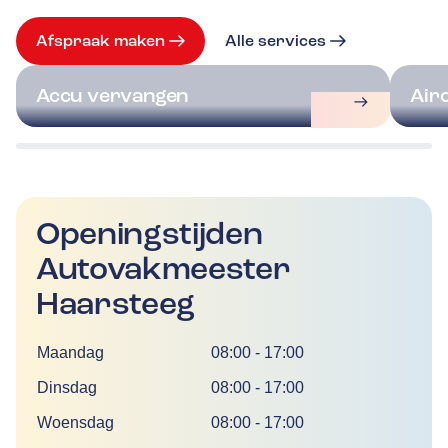
Afspraak maken
Alle services
Accu vervangen
Air
Openingstijden
Autovakmeester
Haarsteeg
Dag
Tijd
Maandag
08:00
-
17:00
Dinsdag
08:00
-
17:00
Woensdag
08:00
-
17:00