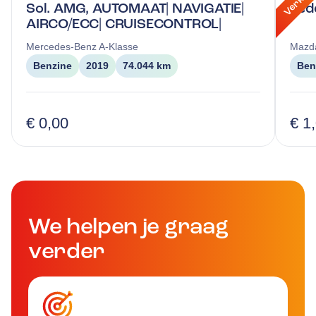
Sol. AMG, AUTOMAAT| NAVIGATIE|
Led
AIRCO/ECC| CRUISECONTROL|
Mercedes-Benz
A-Klasse
Mazd
Benzine
2019
74.044 km
Ben
€ 0,00
€ 1
We helpen je graag
verder