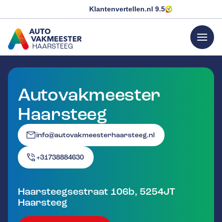
Klantenvertellen.nl
9.5
menu
HAARSTEEG
GA NAAR DE HOMEPAGINA
Autovakmeester
Haarsteeg
info@autovakmeesterhaarsteeg.nl
+31738884630
Haarsteegsestraat 106b
,
5254JT
Haarsteeg