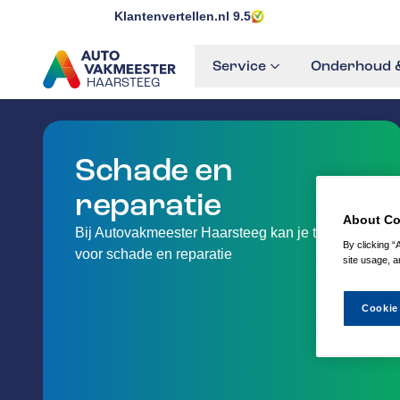
Klantenvertellen.nl
9.5
Service
Onderhoud &
HAARSTEEG
GA NAAR DE HOMEPAGINA
Schade en
reparatie
About Co
Bij Autovakmeester Haarsteeg kan je terecht
By clicking “
voor schade en reparatie
site usage, a
Cookie