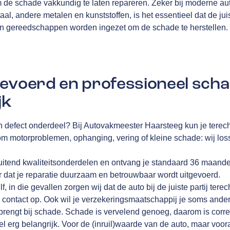
m de schade vakkundig te laten repareren. Zeker bij moderne au
aal, andere metalen en kunststoffen, is het essentieel dat de juis
en gereedschappen worden ingezet om de schade te herstellen.
evoerd en professioneel scha
jk
n defect onderdeel? Bij Autovakmeester Haarsteeg kun je terech
 om motorproblemen, ophanging, vering of kleine schade: wij lo
luitend kwaliteitsonderdelen en ontvang je standaard 36 maand
r dat je reparatie duurzaam en betrouwbaar wordt uitgevoerd.
elf, in die gevallen zorgen wij dat de auto bij de juiste partij te
 contact op. Ook wil je verzekeringsmaatschappij je soms anders 
 brengt bij schade. Schade is vervelend genoeg, daarom is corre
l erg belangrijk. Voor de (inruil)waarde van de auto, maar voora