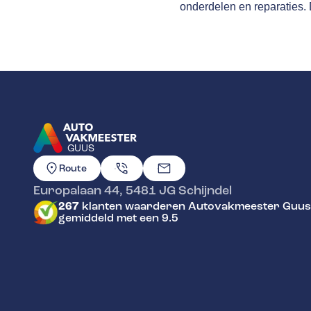
onderdelen en reparaties.
GUUS
GA NAAR DE HOMEPAGINA
Route
Europalaan 44
,
5481 JG
Schijndel
267
klanten waarderen Autovakmeester Guus
gemiddeld met een 9.5