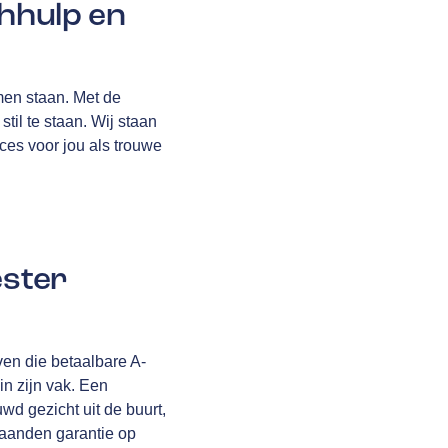
hhulp en
omen staan. Met de
til te staan. Wij staan
ices voor jou als trouwe
ester
ven die betaalbare A-
in zijn vak. Een
uwd gezicht uit de buurt,
aanden garantie
op