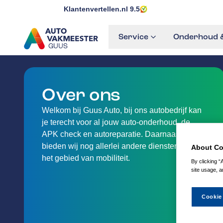
Klantenvertellen.nl
9.5
Service
Onderhoud &
GUUS
GA NAAR DE HOMEPAGINA
Over ons
Welkom bij Guus Auto, bij ons autobedrijf kan
je terecht voor al jouw auto-onderhoud, de
APK check en autoreparatie. Daarnaast
bieden wij nog allerlei andere diensten aan op
About Co
het gebied van mobiliteit.
By clicking “
site usage, a
Cookie