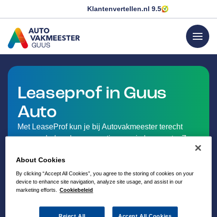
Klantenvertellen.nl
9.5
menu
GUUS
GA NAAR DE HOMEPAGINA
Leaseprof in Guus
Auto
Met LeaseProf kun je bij Autovakmeester terecht
voor onderhoud en reparaties aan je leaseauto. Zo
hoef je niet altijd naar de merkdealer en profiteer je
About Cookies
van persoonlijke service dicht bij huis.
By clicking “Accept All Cookies”, you agree to the storing of cookies on your
device to enhance site navigation, analyze site usage, and assist in our
marketing efforts.
Cookiebeleid
Reject All
Accept All Cookies