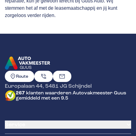
reparatie, kun je gewoon terecht bij Guus Auto. Wij
stemmen het af met de leasemaatschappij en jij kunt
zorgeloos verder rijden.
GUUS
GA NAAR DE HOMEPAGINA
Route
Europalaan 44
,
5481 JG
Schijndel
267
klanten waarderen Autovakmeester Guus
gemiddeld met een 9.5
Service