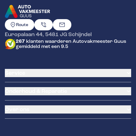
GUUS
GA NAAR DE HOMEPAGINA
Route
Europalaan 44
,
5481 JG
Schijndel
267
klanten waarderen Autovakmeester Guus
gemiddeld met een 9.5
Service
Airco service
Onderhoud & Reparatie
Accu vervangen
Banden service
APK
Garantie
Over ons
Distributieriem vervangen
Klantenkaart
Schade en reparatie
Pechhulp
Over ons
Grote beurt
LeaseProf
Contact
Kleine beurt