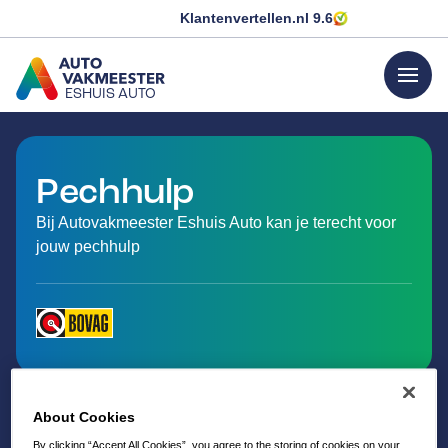
Klantenvertellen.nl
9.6
menu
ESHUIS AUTO
GA NAAR DE HOMEPAGINA
Pechhulp
Bij Autovakmeester Eshuis Auto kan je terecht voor
jouw pechhulp
About Cookies
By clicking “Accept All Cookies”, you agree to the storing of cookies on your