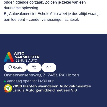
onderliggende oorzaak. Zo ben je zeker van een
duurzame oplossing.
Bij Autovakmeester Eshuis Auto weet je dus altijd waar je
aan toe bent – zonder verrassingen achteraf.
ESHUIS AUTO
GA NAAR DE HOMEPAGINA
Route
Ondernemersweg 7
,
7451 PK
Holten
Vandaag open tot 14:30 uur
7096
klanten waarderen Autovakmeester
Eshuis Auto gemiddeld met een 9.6