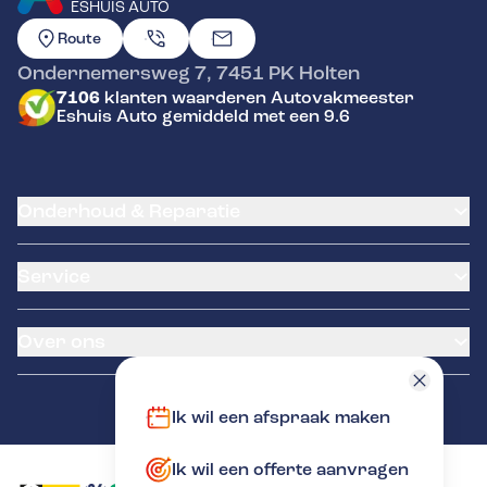
ESHUIS AUTO
GA NAAR DE HOMEPAGINA
Route
Ondernemersweg 7
,
7451 PK
Holten
7106
klanten waarderen Autovakmeester
Eshuis Auto gemiddeld met een 9.6
Onderhoud & Reparatie
APK
Service
Distributieriem vervangen
Schade en reparatie
Airco service
Grote beurt
Over ons
Accu vervangen
Kleine beurt
Banden service
Remmen
Occasions
Garantie
Diagnose
Over ons
Ik wil een afspraak maken
Klantenkaart
Contact
Pechhulp
Ik wil een offerte aanvragen