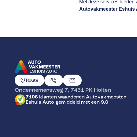
Met deze services bieden w
Autovakmeester Eshuis 
ESHUIS AUTO
GA NAAR DE HOMEPAGINA
Route
Ondernemersweg 7
,
7451 PK
Holten
7106
klanten waarderen Autovakmeester
Eshuis Auto gemiddeld met een 9.6