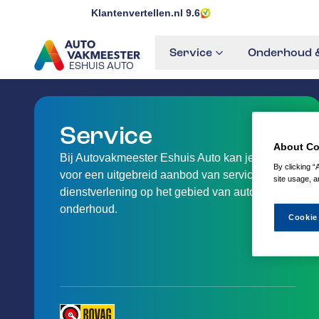
Klantenvertellen.nl
9.6
Service
Onderhoud &
ESHUIS AUTO
GA NAAR DE HOMEPAGINA
Service
About Co
Bij Autovakmeester Eshuis Auto kan je terecht
By clicking “
voor een uitgebreid aanbod van service en
site usage, a
dienstverlening op het gebied van auto-
onderhoud.
Cookie