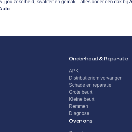
ij jou zekerheid, kwaliteit en gemak – alles onder één dak bij
A
Auto
.
Onderhoud & Reparatie
APK
Distributieriem vervangen
Schade en reparatie
Grote beurt
Kleine beurt
Remmen
Diagnose
Over ons