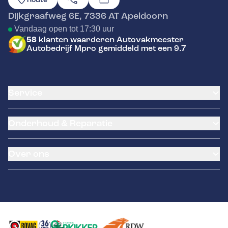
Dijkgraafweg 6E
,
7336 AT
Apeldoorn
Vandaag open tot 17:30 uur
58
klanten waarderen Autovakmeester
Autobedrijf Mpro gemiddeld met een 9.7
Service
Airco service
Onderhoud & Reparatie
Accu vervangen
Banden service
APK
Garantie
Over ons
Distributieriem vervangen
Klantenkaart
Schade en reparatie
Pechhulp
Occasions
Grote beurt
Tyres-on
Over ons
Kleine beurt
Remmen
Contact
Diagnose