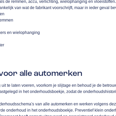
ls de remmen, accu, verlichting, wielophanging en vloeistoffen
nkelijk van wat de fabrikant voorschrijft, maar in ieder geval be
fen
 remmen
kers en wielophanging
g
ter
oor alle automerken
g uit te laten voeren, voorkom je slijtage en behoud je de betrou
gelegd in het onderhoudsboekje, zodat de onderhoudshistorie 
derhoudsschema's van alle automerken en werken volgens deze 
erde onderhoud in het onderhoudsboekje. Preventief klein onderh