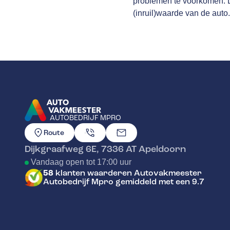
problemen te voorkomen. Da
(inruil)waarde van de auto.
AUTOBEDRIJF MPRO
GA NAAR DE HOMEPAGINA
Route
Dijkgraafweg 6E
,
7336 AT
Apeldoorn
Vandaag open tot 17:00 uur
58
klanten waarderen Autovakmeester
Autobedrijf Mpro gemiddeld met een 9.7