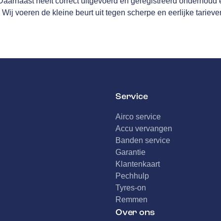
arnaast heeft correct uitgevoerd en geregistreerd onderhoud ee
 Wij voeren de kleine beurt uit tegen scherpe en eerlijke tarieve
Service
Airco service
Accu vervangen
Banden service
Garantie
Klantenkaart
Pechhulp
Tyres-on
Remmen
Over ons