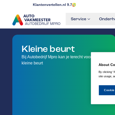
Klantenvertellen.nl
9.7
Service
Onderho
AUTOBEDRIJF MPRO
GA NAAR DE HOMEPAGINA
Kleine beurt
Bij Autobedrijf Mpro kan je terecht voor jouw
kleine beurt
About Co
By clicking “
site usage, a
Cookie